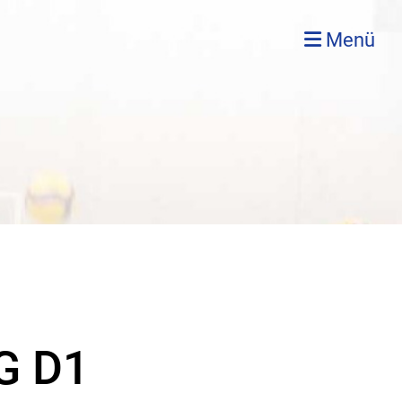
Menü
G D1